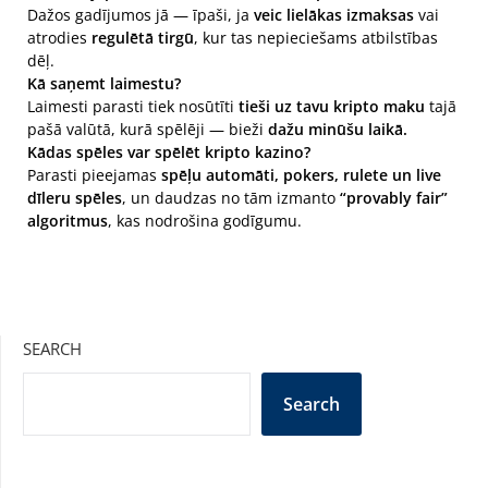
Dažos gadījumos jā — īpaši, ja
veic lielākas izmaksas
vai
atrodies
regulētā tirgū
, kur tas nepieciešams atbilstības
dēļ.
Kā saņemt laimestu?
Laimesti parasti tiek nosūtīti
tieši uz tavu kripto maku
tajā
pašā valūtā, kurā spēlēji — bieži
dažu minūšu laikā.
Kādas spēles var spēlēt kripto kazino?
Parasti pieejamas
spēļu automāti, pokers, rulete un live
dīleru spēles
, un daudzas no tām izmanto
“provably fair”
algoritmus
, kas nodrošina godīgumu.
SEARCH
Search