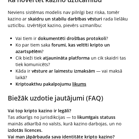
Neviens sistēmas modelis nav pilnīgi bez riska, tomēr
kazino ar
skaidru un stabilu darbības vēsturi
rada lielāku
uzticību. Izvērtējot kazino, pievērs uzmanību:
Vai tiem ir
dokumentēti drošības protokoli
?
Ko par tiem saka
forumi, kas veltīti kripto un
azartspēlēm
?
Cik bieži tiek
atjaunināta platforma
un cik skaidri tas
tiek komunicēts?
Kāda ir
vēsture ar laimestu izmaksām
— vai maksā
laikā?
Kriptoaktīvu pakalpojumu
likums
Biežāk uzdotie jautājumi (FAQ)
Vai top kripto kazino ir legāli?
Tas atkarīgs no jurisdikcijas — to
likumīgais statuss
mainās atkarībā no valsts, kurā kazino darbojas, un no
izdotās licences.
Vai man jāpārbauda sava identitāte kripto kazino?