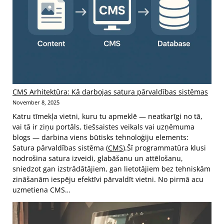
CMS Arhitektūra: Kā darbojas satura pārvaldības sistēmas
November 8, 2025
Katru tīmekļa vietni, kuru tu apmeklē — neatkarīgi no tā,
vai tā ir ziņu portāls, tiešsaistes veikals vai uzņēmuma
blogs — darbina viens būtisks tehnoloģiju elements:
Satura pārvaldības sistēma (
CMS
).Šī programmatūra klusi
nodrošina satura izveidi, glabāšanu un attēlošanu,
sniedzot gan izstrādātājiem, gan lietotājiem bez tehniskām
zināšanām iespēju efektīvi pārvaldīt vietni. No pirmā acu
uzmetiena CMS…