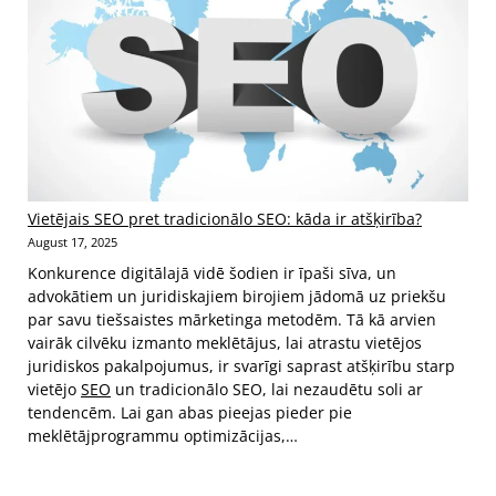
Vietējais SEO pret tradicionālo SEO: kāda ir atšķirība?
August 17, 2025
Konkurence digitālajā vidē šodien ir īpaši sīva, un
advokātiem un juridiskajiem birojiem jādomā uz priekšu
par savu tiešsaistes mārketinga metodēm. Tā kā arvien
vairāk cilvēku izmanto meklētājus, lai atrastu vietējos
juridiskos pakalpojumus, ir svarīgi saprast atšķirību starp
vietējo
SEO
un tradicionālo SEO, lai nezaudētu soli ar
tendencēm. Lai gan abas pieejas pieder pie
meklētājprogrammu optimizācijas,…