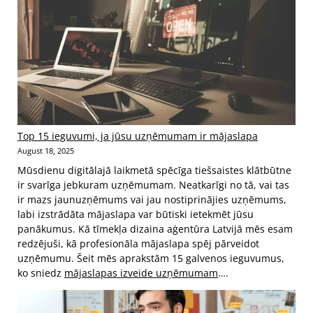
Top 15 ieguvumi, ja jūsu uzņēmumam ir mājaslapa
August 18, 2025
Mūsdienu digitālajā laikmetā spēcīga tiešsaistes klātbūtne
ir svarīga jebkuram uzņēmumam. Neatkarīgi no tā, vai tas
ir mazs jaunuzņēmums vai jau nostiprinājies uzņēmums,
labi izstrādāta mājaslapa var būtiski ietekmēt jūsu
panākumus. Kā tīmekļa dizaina aģentūra Latvijā mēs esam
redzējuši, kā profesionāla mājaslapa spēj pārveidot
uzņēmumu. Šeit mēs aprakstām 15 galvenos ieguvumus,
ko sniedz
mājaslapas izveide uzņēmumam
….