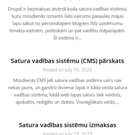
Drupal ir bezmaksas atvērtā koda satura vadības sistēma,
kuru mūsdienās izmanto liels vairums pasaules mājas
lapu sākot no personālajiem blogiem līdz uzņēmumu
tīmekļa vietnēm, politiskām un pat valdību mājaslapām.
Šī sistēma ir…
Satura vadības sistēmu (CMS) pārskats
Posted on July 19, 2025
Mūsdienās CMS jeb satura vadības sistēma vairs nav
nekas jauns, un gandrīz ikvienai lapai ir kāda veida satura
vadības sistēma, kādā web lapas saturs tiek veidots,
apskatīts, rediģēts un dzēsts. Visvieglākais veids,…
Satura vadības sistēmu izmaksas
Posted on July 19, 2025