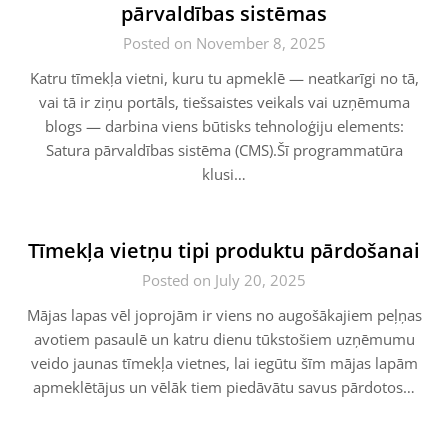
pārvaldības sistēmas
Posted on November 8, 2025
Katru tīmekļa vietni, kuru tu apmeklē — neatkarīgi no tā,
vai tā ir ziņu portāls, tiešsaistes veikals vai uzņēmuma
blogs — darbina viens būtisks tehnoloģiju elements:
Satura pārvaldības sistēma (CMS).Šī programmatūra
klusi…
Tīmekļa vietņu tipi produktu pārdošanai
Posted on July 20, 2025
Mājas lapas vēl joprojām ir viens no augošākajiem peļņas
avotiem pasaulē un katru dienu tūkstošiem uzņēmumu
veido jaunas tīmekļa vietnes, lai iegūtu šīm mājas lapām
apmeklētājus un vēlāk tiem piedāvātu savus pārdotos…