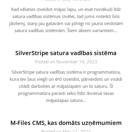
Kad vēlaties izveidot mājas lapu, un esat nonākuši līdz
satura vadības sistēmas izvēlei, tad jums noteikti būs
jāizlemj, starp jau gatavām vai pilnīgi no jauna veidotām
satura vadības sistēmām. Šiem abiem variantiem…
SilverStripe satura vadības sistēma
Posted on November 14, 2023
SilverStripe satura vadības sistēma ir programmatūra,
kura tev ļaus viegli un ērti izveidot, pārveidots un visādi
citādi darboties ar mājaslapām un to saturu. Šī
programmatūra parasti seko līdzi ikvienai tavas
mājaslapas satura…
M-Files CMS, kas domāts uzņēmumiem
Posted on May 11, 2022