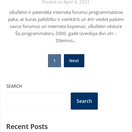
Posted on April 4, 2021
vBulletin ir patentēta interneta forumu programmatūras
paka, ar kuras palīdzību ir vienkārši un ērti veidot pašiem
savus forumus un interneta kopienas. vBulletin vēsture
Šo programmatūru 2000. gadā izveidoja divi vīri –
Džeimss…
Posts
1
Next
pagination
SEARCH
Search
Recent Posts