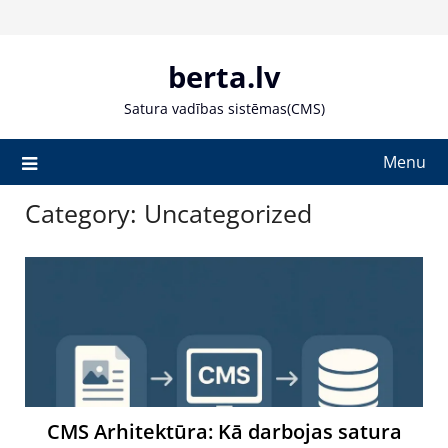
Skip
to
content
berta.lv
Satura vadības sistēmas(CMS)
Menu
Category:
Uncategorized
CMS Arhitektūra: Kā darbojas satura